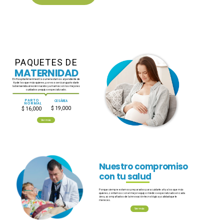
PAQUETES DE
MATERNIDAD
En Hospital Amerimed Cozumel estamos al pendiente de
tí y de los que más quieres, por eso será un gusto darle
la bienvenida al recién nacido y a mamá con los mejores
cuidados y equipo especializado.
PARTO
CESÁREA
NORMAL
$ 19,000
$ 16,000
Ver más
Nuestro compromiso
con tu salud
Porque siempre estamos preparados para cuidarte a ti y a los que más
quieres, contamos con el mejor equipo médico especializado en cada
área, acompañados de la innovación tecnológica y calidad que te
mereces.
Ver más