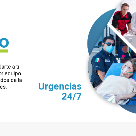
CO
rte a ti
or equipo
dos de la
Urgencias
es.
24/7