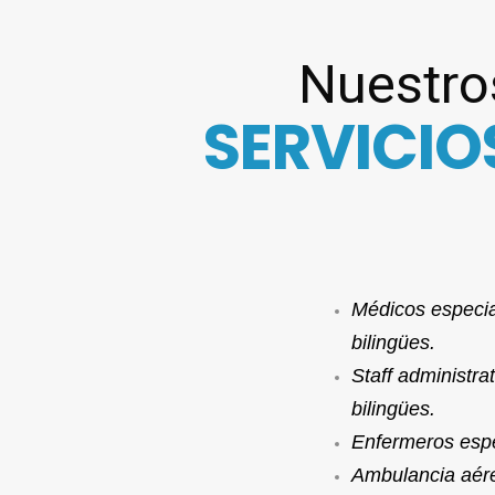
Nuestro
SERVICIO
Médicos especia
bilingües.
Staff administra
bilingües.
Enfermeros espe
Ambulancia aér