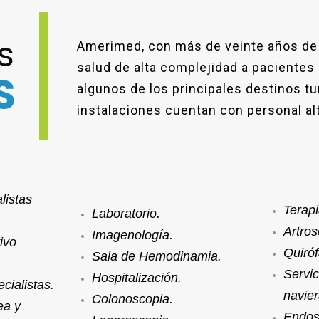
s
Amerimed, con más de veinte años de 
salud de alta complejidad a pacientes
S
algunos de los principales destinos t
instalaciones cuentan con personal al
listas
Terapi
Laboratorio.
Artros
Imagenología.
tivo
Quiró
Sala de Hemodinamia.
Servi
Hospitalización.
cialistas.
navier
Colonoscopia.
ea y
Endos