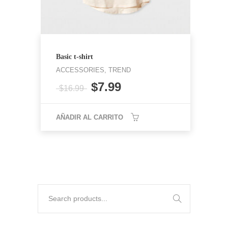
Basic t-shirt
ACCESSORIES, TREND
$
7.99
$
16.99
AÑADIR AL CARRITO
Use