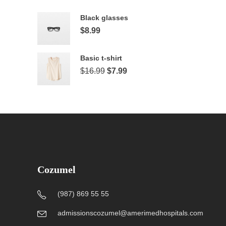
users
Black glasses
can
$
8.99
use
touch
and
Basic t-shirt
swipe
$
16.99
$
7.99
gestures.
Cozumel
(987) 869 55 55
admissionscozumel@amerimedhospitals.com