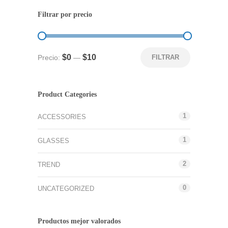
the
up
Filtrar por precio
and
down
arrows
Precio
Precio
$0
$10
Precio:
—
FILTRAR
to
mínimo
máximo
select
a
Product Categories
result.
Press
1
ACCESSORIES
enter
to
1
GLASSES
go
to
2
TREND
the
selected
0
UNCATEGORIZED
search
result.
Touch
Productos mejor valorados
device