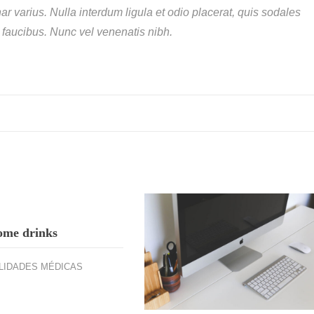
ar varius. Nulla interdum ligula et odio placerat, quis sodales
faucibus. Nunc vel venenatis nibh.
ome drinks
LIDADES MÉDICAS