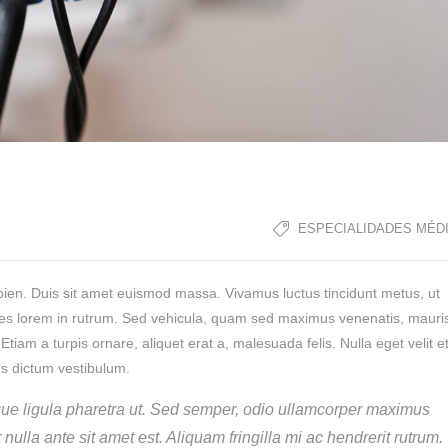
ESPECIALIDADES MÉD
en. Duis sit amet euismod massa. Vivamus luctus tincidunt metus, ut
ices lorem in rutrum. Sed vehicula, quam sed maximus venenatis, mauri
 Etiam a turpis ornare, aliquet erat a, malesuada felis. Nulla eget velit e
rus dictum vestibulum.
sque ligula pharetra ut. Sed semper, odio ullamcorper maximus
r nulla ante sit amet est. Aliquam fringilla mi ac hendrerit rutrum.